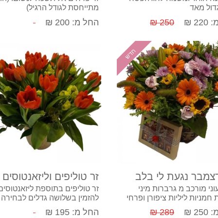
גדול מאד
מתייחסת לגודל הרגיל)
22 ₪
250 ₪
החל מ: 200 ₪
חדש
קנה עכשיו
קנה עכשיו
דצמבר נגעת לי בלב
זר טוליפים וליזאנטוסים
וני מורכב מ גרברות מיני
זר טוליפים בתוספת ליזאנטוסים 
 חמניות ליליות ציפורן ופרחי
להזמין בשלושה גדלים לבחירה
המחיר כולל את הכלי ומארז
25 ₪
289 ₪
החל מ: 195 ₪
 מוצארט.