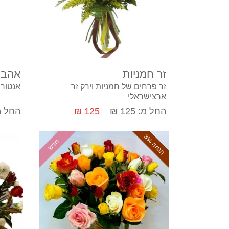
קנה עכשיו
זר חמניות
אהבה 
זר פרחים של חמניות וירק זר
אנטוריו
ארצישראלי
החל מ: 125 ₪
125 ₪
החל מ: 5
ה
נ
ח
ה
8
חדש
%