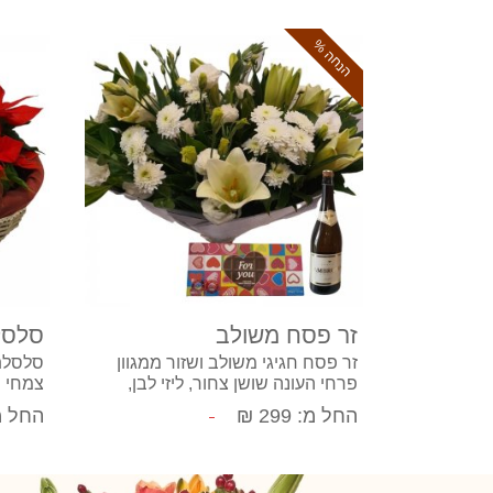
הנחה %
קנה עכשיו
זר פסח משולב
סלסל
זר פסח חגיגי משולב ושזור ממגוון
סלסלת
פרחי העונה שושן צחור, ליזי לבן,
צמחי ח
חרציות ופרחי קישוט ניתן להזמין בדיל
החל מ: 299 ₪
החל מ: 0
בתוספת שוקולד ויין משובח (אדום או
לבן לבחירה)