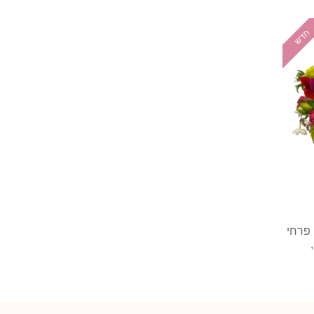
חדש
 פרחי
פי