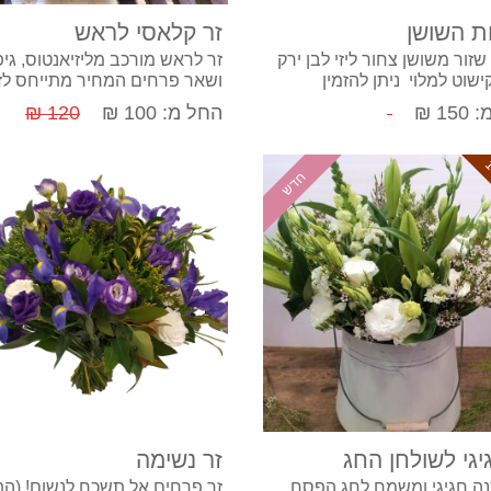
ת השושן
זר קלאסי לראש
 שזור משושן צחור ליזי לבן ירק
זר לראש מורכב מליזיאנטוס, גי
קישוט למלוי ניתן להזמין
ושאר פרחים המחיר מתייחס ל
ה גדלים לבחירה
בלבד
15 ₪
החל מ: 100 ₪
120 ₪
חדש
קנה עכשיו
קנה עכשיו
יגי לשולחן החג
זר נשימה
נה חגיגי ומשמח לחג הפסח
זר פרחים אל תשכח לנשום! (הת