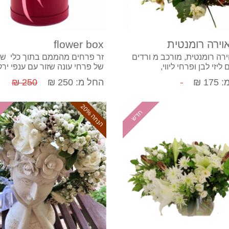
קנה עכשיו
קנה עכשיו
וירה רומנטית
flower box
ירה רומנטית, מורכב מ ורדים
זר פרחים מהממם בתוך כלי שי
ליזי לבן ופרחי ליווי,
של פרחי עונה שזור עם ענפי ירק
שונים מתאים לעל אירוע או מטר
17 ₪
החל מ: 250 ₪
250 ₪
ניתן להוסיף שוקולד יין וכרטיס 
ה
נ
ח
ה
2
0
חדש
%
קנה עכשיו
קנה עכשיו