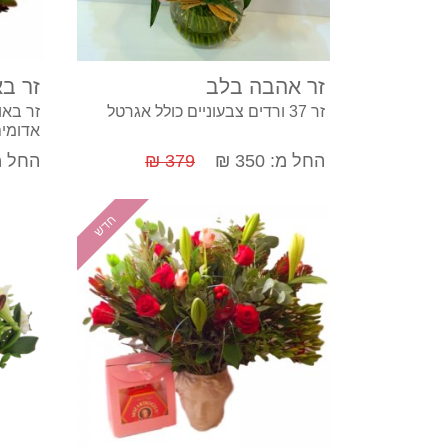
קנה עכשיו
זר אהבה בלב
זר בא
זר 37 ורדים צבעוניים כולל אגרטל
זר באו
אדומים 
החל מ: 350 ₪
379 ₪
החל מ: 5
חדש
קנה עכשיו