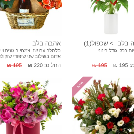
קנה עכשיו
קנה עכשיו
בלב--> שכפול(1)
אהבה בלב
ם בכלי גודל בינוני
סלסלה עם שני צמחי ביגוניה ויין
אדום בשילוב שני שיפודי שוקולד
מוצארט
19 ₪
195 ₪
החל מ: 220 ₪
195 ₪
חדש