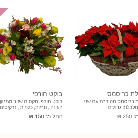
קנה עכשיו
קנה עכשיו
ת כריסמס
בוקט חורפי
 כריסמס מהודרת עם שני
בוקט חורפי מקסים שזור ממגוון
לבלוב גדולים
העונה , נוריות, כלניות , נרקיסים,
ליזאנטוס ומנטור יחד עם ירק וענ
25 ₪
החל מ: 150 ₪
קישוט למילוי