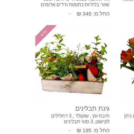
שזור בליליות כתומות ורדים אדומים
ליזיאנטוס בשילוב ירק וענפי קישוט
החל מ: 345 ₪
למילוי ניתן להזמין בדיל כולל מארז
שוקולד מוצרט לבחירה
חדש
קנה עכשיו
גינת תבלינים
ניתן
תיבת עץ , שוקולד , 3 דחלילים
לקישוט, 3 סוגי תבלינים
החל מ: 195 ₪