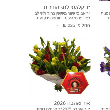
זר קלאסי לחג החירות
פסנית
זר אביבי שזור משושן צחור וליזי לבן
זר
לצד פרחי העונה ותוספת ירק וענפי
קישוט למילוי, ניתן לשדרג את הזר
החל מ: 225 ₪
בתוספת אגרטל תואם לבחירה.
קנה עכשיו
אור ואהבה 2026
מונה
אור ואהבה 2025 זר פרחים רומנטי