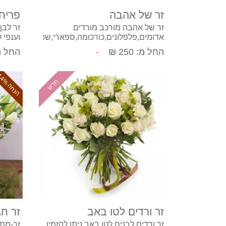
זר של אהבה
פריח
זר של אהבה מורכב מורדים
זר לבן
אדומים,פלפלונים,כורכומה,ספארי,שו
וענפי 
שן צחור ופרחי ליווי.
בשלוש
החל מ: 250 ₪
החל מ: 0
ה
נ
ח
ה
1
4
חדש
%
קנה עכשיו
זר ורדים לטו באב
זר חג
זר ורדים לבנים לטו באב ניתן להזמין
זר-מת