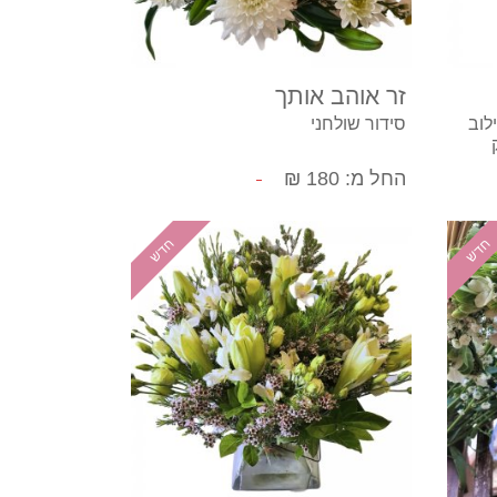
קנה עכשיו
זר אוהב אותך
לוב
סידור שולחני
ה -
החל מ: 180 ₪
ברכה
חדש
חדש
קנה עכשיו